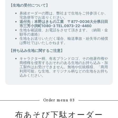
【生地の受付について】
鼻緒オーダーの際は、弊社まで生地をご持参頂くか、
宅急便等でお送りください。
送付先：本野はきもの工業 〒877-0036大分県日田
市三芳小渕町1080-3 TEL.0973-22-4460
生地を確認後、お電話をさせて頂きます。（納期・金
額等の連絡）
生地をお送りいただく場合、輸送事故・紛失等の補償
は弊社ではいたしかねます。
【持ち込み生地に関するご注意】
キャラクター柄、有名ブランドロゴ、その他著作権や
商標権を侵害するおそれのある生地のお持ち込み・加
工製作はお受けできません。無地や伝統模様、「商用
利用可能」な生地、オリジナル柄などの生地をお持ち
込みください。
Order menu 03
布あそび下駄オーダー