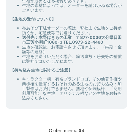
生地が必要となる場合があります。
生地の素材によっては、オーダーを請けかねる場合が
ございます。
【生地の受付について】
布あそび下駄オーダーの際は、弊社まで生地をご持参
頂くか、宅急便等でお送りください。
送付先：本野はきもの工業 〒877-0036大分県日田
市三芳小渕町1080-3 TEL.0973-22-4460
生地を確認後、お電話をさせて頂きます。（納期・金
額等の連絡）
生地をお送りいただく場合、輸送事故・紛失等の補償
は弊社ではいたしかねます。
【持ち込み生地に関するご注意】
キャラクター柄、有名ブランドロゴ、その他著作権や
商標権を侵害するおそれのある生地のお持ち込み・加
工製作はお受けできません。無地や伝統模様、「商用
利用可能」な生地、オリジナル柄などの生地をお持ち
込みください。
Order menu 04