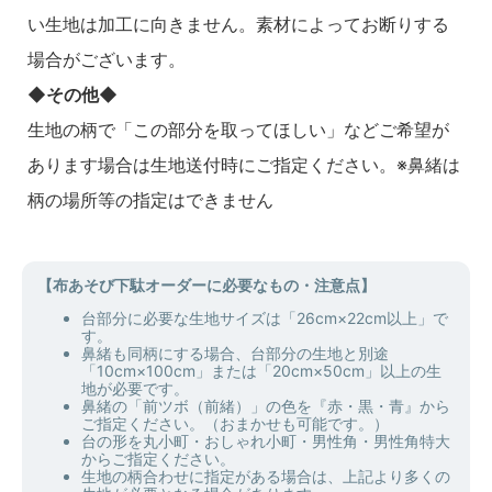
い生地は加工に向きません。素材によってお断りする
場合がございます。
◆その他◆
生地の柄で「この部分を取ってほしい」などご希望が
あります場合は生地送付時にご指定ください。※鼻緒は
柄の場所等の指定はできません
【布あそび下駄オーダーに必要なもの・注意点】
台部分に必要な生地サイズは「26cm×22cm以上」で
す。
鼻緒も同柄にする場合、台部分の生地と別途
「10cm×100cm」または「20cm×50cm」以上の生
地が必要です。
鼻緒の「前ツボ（前緒）」の色を『赤・黒・青』から
ご指定ください。（おまかせも可能です。）
台の形を丸小町・おしゃれ小町・男性角・男性角特大
からご指定ください。
生地の柄合わせに指定がある場合は、上記より多くの