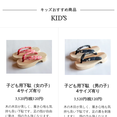
キッズおすすめ商品
KID’S
子ども用下駄（女の子）
子ども用下駄 （男の子）
4サイズ有り
4サイズ有り
3,520円(税320円)
3,520円(税320円)
木の木目が美しく、履き心地も気
木の木目が美しく、履き心地も気
持ち良い下駄です。足の指が自由
持ち良い下駄です。足の裏を刺激
に動き、指の力も強くなります。
しますし、指の力も強くなりま