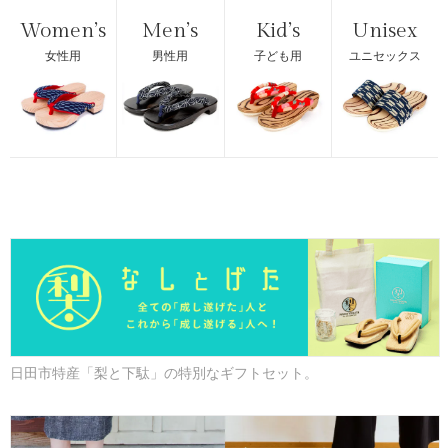
Women’s
Men’s
Kid’s
Unisex
女性用
男性用
子ども用
ユニセックス
日田市特産「梨と下駄」の特別なギフトセット。