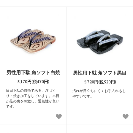
男性用下駄 角ソフト白焼
男性用下駄 角ソフト黒目
5,170円(税470円)
5,720円(税520円)
日田下駄の特徴である、浮づく
汚れが目立ちにくくお手入れもし
り・焼き加工をしています。木目
やすいです。
が足の裏を刺激し、通気性が良い
です。