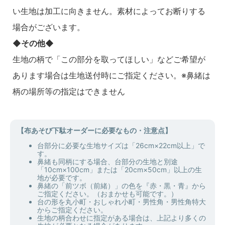
い生地は加工に向きません。素材によってお断りする
場合がございます。
◆その他◆
生地の柄で「この部分を取ってほしい」などご希望が
あります場合は生地送付時にご指定ください。※鼻緒は
柄の場所等の指定はできません
【布あそび下駄オーダーに必要なもの・注意点】
台部分に必要な生地サイズは「26cm×22cm以上」で
す。
鼻緒も同柄にする場合、台部分の生地と別途
「10cm×100cm」または「20cm×50cm」以上の生
地が必要です。
鼻緒の「前ツボ（前緒）」の色を『赤・黒・青』から
ご指定ください。（おまかせも可能です。）
台の形を丸小町・おしゃれ小町・男性角・男性角特大
からご指定ください。
生地の柄合わせに指定がある場合は、上記より多くの