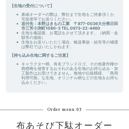
【生地の受付について】
鼻緒オーダーの際は、弊社まで生地をご持参頂くか、
宅急便等でお送りください。
送付先：本野はきもの工業 〒877-0036大分県日田
市三芳小渕町1080-3 TEL.0973-22-4460
生地を確認後、お電話をさせて頂きます。（納期・金
額等の連絡）
生地をお送りいただく場合、輸送事故・紛失等の補償
は弊社ではいたしかねます。
【持ち込み生地に関するご注意】
キャラクター柄、有名ブランドロゴ、その他著作権や
商標権を侵害するおそれのある生地のお持ち込み・加
工製作はお受けできません。無地や伝統模様、「商用
利用可能」な生地、オリジナル柄などの生地をお持ち
込みください。
Order menu 03
布あそび下駄オーダー