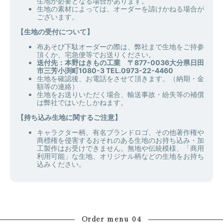
生地が必要となる場合があります。
生地の素材によっては、オーダーを請けかねる場合が
ございます。
【生地の受付について】
布あそび下駄オーダーの際は、弊社まで生地をご持参
頂くか、宅急便等でお送りください。
送付先：本野はきもの工業 〒877-0036大分県日田
市三芳小渕町1080-3 TEL.0973-22-4460
生地を確認後、お電話をさせて頂きます。（納期・金
額等の連絡）
生地をお送りいただく場合、輸送事故・紛失等の補償
は弊社ではいたしかねます。
【持ち込み生地に関するご注意】
キャラクター柄、有名ブランドロゴ、その他著作権や
商標権を侵害するおそれのある生地のお持ち込み・加
工製作はお受けできません。無地や伝統模様、「商用
利用可能」な生地、オリジナル柄などの生地をお持ち
込みください。
Order menu 04