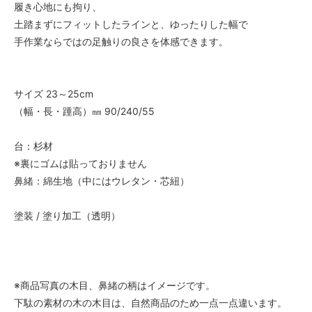
履き心地にも拘り、
土踏まずにフィットしたラインと、ゆったりした幅で
手作業ならではの足触りの良さを体感できます。
サイズ 23～25cm
（幅・長・踵高）㎜ 90/240/55
台：杉材
※裏にゴムは貼っておりません
鼻緒：綿生地（中にはウレタン・芯紐）
塗装 / 塗り加工（透明）
※商品写真の木目、鼻緒の柄はイメージです。
下駄の素材の木の木目は、自然商品のため一点一点違います。