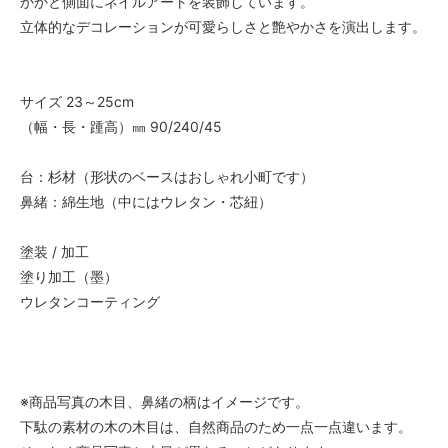
かかと側面にネイルアートを装飾しています。
立体的なデコレーションが可愛らしさと艶やかさを演出します。
サイズ 23～25cm
（幅・長・踵高）㎜ 90/240/45
台：杉材（形状のベースはおしゃれ小町です）
鼻緒：綿生地（中にはウレタン・芯紐）
塗装 / 加工
塗り加工（墨）
ウレタンコーティング
※商品写真の木目、鼻緒の柄はイメージです。
下駄の素材の木の木目は、自然商品のため一点一点違います。