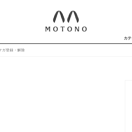
カテ
マガ登録・解除
S（男性用）
下駄
履ける、 MOTONOのおすすめモ
KID'S（子ども用）
ミュール下駄
MOTONOのはなし
け
イースタンド
とげた」ギフトセット