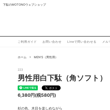
下駄のMOTONOウェブショップ
ご利用ガイド
お問い合わせ
Lineで問い合わせる
メル
WOMEN'S（女性用）
進撃の日田下駄
Lineで問い合わせる
MEN'
ひーる
普段着で
デル。
カラー下駄
つっか
ホーム
MEN'S（男性用）
下駄の豆知識
「なし
223
男性用白下駄（角ソフト）
6,380円(税580円)
杉の色、木目を楽しめながら