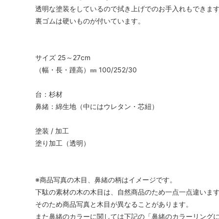
透明な塗装をしているので拭き上げでのお手入れもできま
裏ゴムは硬いものが付いています。
サイズ 25～27cm
（幅・長・踵高）㎜ 100/252/30
台：杉材
鼻緒：綿生地（中にはウレタン・芯紐）
塗装 / 加工
塗り加工（透明）
※商品写真の木目、鼻緒の柄はイメージです。
下駄の素材の木の木目は、自然商品のため一点一点違いま
そのため商品写真と木目が異なることがあります。
また鼻緒のカラーに関しては下記の「鼻緒のカラーリング