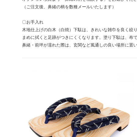
（ご注文後、鼻緒の柄を数種メールいたします）
〇お手入れ
木地仕上げの白木（白焼）下駄は、きれいな雑巾を良く絞
まめに拭くと足跡がつきにくくなります。塗り下駄は、布
鼻緒・前坪が濡れた際は、玄関など風通しの良い場所に置