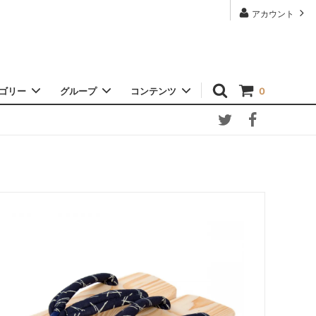
アカウント
ゴリー
グループ
コンテンツ
0
OTHER（そのほか）
くりあ下駄
下駄のオーダー