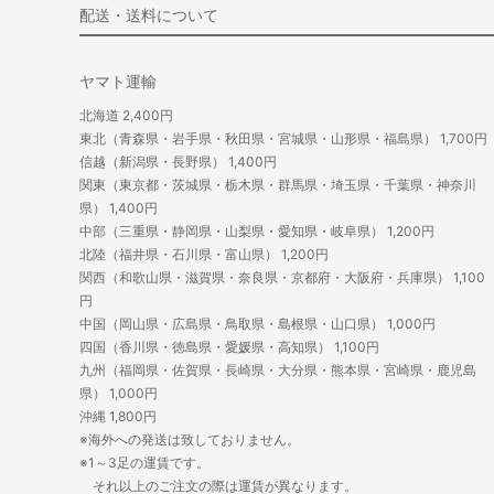
配送・送料について
ヤマト運輸
北海道 2,400円
東北（青森県・岩手県・秋田県・宮城県・山形県・福島県） 1,700円
信越（新潟県・長野県） 1,400円
関東（東京都・茨城県・栃木県・群馬県・埼玉県・千葉県・神奈川
県） 1,400円
中部（三重県・静岡県・山梨県・愛知県・岐阜県） 1,200円
北陸（福井県・石川県・富山県） 1,200円
関西（和歌山県・滋賀県・奈良県・京都府・大阪府・兵庫県） 1,100
円
中国（岡山県・広島県・鳥取県・島根県・山口県） 1,000円
四国（香川県・徳島県・愛媛県・高知県） 1,100円
九州（福岡県・佐賀県・長崎県・大分県・熊本県・宮崎県・鹿児島
県） 1,000円
沖縄 1,800円
※海外への発送は致しておりません。
※1～3足の運賃です。
それ以上のご注文の際は運賃が異なります。